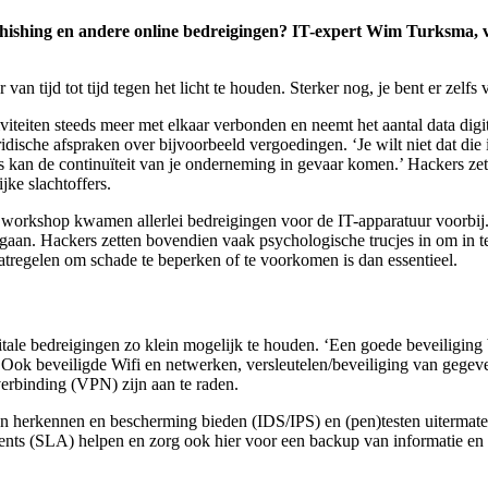
hishing en andere online bedreigingen? IT-expert Wim Turksma, vri
n tijd tot tijd tegen het licht te houden. Sterker nog, je bent er zelfs v
viteiten steeds meer met elkaar verbonden en neemt het aantal data digi
dische afspraken over bijvoorbeeld vergoedingen. ‘Je wilt niet dat die i
 kan de continuïteit van je onderneming in gevaar komen.’ Hackers zet
ke slachtoffers.
e workshop kwamen allerlei bedreigingen voor de IT-apparatuur voorbij. 
rk gaan. Hackers zetten bovendien vaak psychologische trucjes in om in 
aatregelen om schade te beperken of te voorkomen is dan essentieel.
tale bedreigingen zo klein mogelijk te houden. ‘Een goede beveiliging 
ok beveiligde Wifi en netwerken, versleutelen/beveiliging van gegev
verbinding (VPN) zijn aan te raden.
en herkennen en bescherming bieden (IDS/IPS) en (pen)testen uitermate 
ts (SLA) helpen en zorg ook hier voor een backup van informatie en 