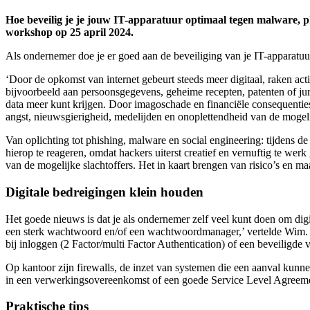
Hoe beveilig je je jouw IT-apparatuur optimaal tegen malware, p
workshop op 25 april 2024.
Als ondernemer doe je er goed aan de beveiliging van je IT-apparatuur va
‘Door de opkomst van internet gebeurt steeds meer digitaal, raken acti
bijvoorbeeld aan persoonsgegevens, geheime recepten, patenten of juri
data meer kunt krijgen. Door imagoschade en financiële consequenties
angst, nieuwsgierigheid, medelijden en onoplettendheid van de mogelij
Van oplichting tot phishing, malware en social engineering: tijdens d
hierop te reageren, omdat hackers uiterst creatief en vernuftig te we
van de mogelijke slachtoffers. Het in kaart brengen van risico’s en m
Digitale bedreigingen klein houden
Het goede nieuws is dat je als ondernemer zelf veel kunt doen om digi
een sterk wachtwoord en/of een wachtwoordmanager,’ vertelde Wim. O
bij inloggen (2 Factor/multi Factor Authentication) of een beveiligde 
Op kantoor zijn firewalls, de inzet van systemen die een aanval kunn
in een verwerkingsovereenkomst of een goede Service Level Agreemen
Praktische tips