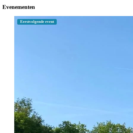
Evenementen
Eerstvolgende event