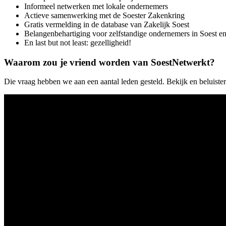
Informeel netwerken met lokale ondernemers
Actieve samenwerking met de Soester Zakenkring
Gratis vermelding in de database van Zakelijk Soest
Belangenbehartiging voor zelfstandige ondernemers in Soest 
En last but not least: gezelligheid!
Waarom zou je vriend worden van SoestNetwerkt?
Die vraag hebben we aan een aantal leden gesteld. Bekijk en beluiste