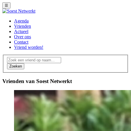
☰
Agenda
Vrienden
Actueel
Over ons
Contact
Vriend worden!
Zoeken
Vrienden van Soest Netwerkt