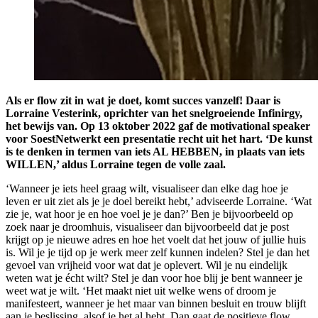
Als er flow zit in wat je doet, komt succes vanzelf! Daar is
Lorraine Vesterink, oprichter van het snelgroeiende Infinirgy,
het bewijs van. Op 13 oktober 2022 gaf de motivational speaker
voor SoestNetwerkt een presentatie recht uit het hart. ‘De kunst
is te denken in termen van iets AL HEBBEN, in plaats van iets
WILLEN,’ aldus Lorraine tegen de volle zaal.
‘Wanneer je iets heel graag wilt, visualiseer dan elke dag hoe je
leven er uit ziet als je je doel bereikt hebt,’ adviseerde Lorraine. ‘Wat
zie je, wat hoor je en hoe voel je je dan?’ Ben je bijvoorbeeld op
zoek naar je droomhuis, visualiseer dan bijvoorbeeld dat je post
krijgt op je nieuwe adres en hoe het voelt dat het jouw of jullie huis
is. Wil je je tijd op je werk meer zelf kunnen indelen? Stel je dan het
gevoel van vrijheid voor wat dat je oplevert. Wil je nu eindelijk
weten wat je écht wilt? Stel je dan voor hoe blij je bent wanneer je
weet wat je wilt. ‘Het maakt niet uit welke wens of droom je
manifesteert, wanneer je het maar van binnen besluit en trouw blijft
aan je beslissing, alsof je het al hebt. Dan gaat de positieve flow