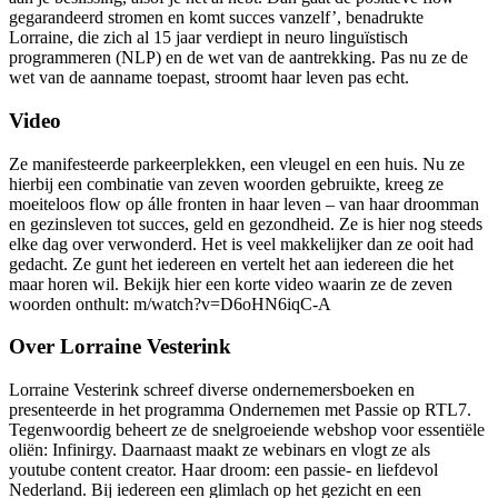
gegarandeerd stromen en komt succes vanzelf’, benadrukte
Lorraine, die zich al 15 jaar verdiept in neuro linguïstisch
programmeren (NLP) en de wet van de aantrekking. Pas nu ze de
wet van de aanname toepast, stroomt haar leven pas echt.
Video
Ze manifesteerde parkeerplekken, een vleugel en een huis. Nu ze
hierbij een combinatie van zeven woorden gebruikte, kreeg ze
moeiteloos flow op álle fronten in haar leven – van haar droomman
en gezinsleven tot succes, geld en gezondheid. Ze is hier nog steeds
elke dag over verwonderd. Het is veel makkelijker dan ze ooit had
gedacht. Ze gunt het iedereen en vertelt het aan iedereen die het
maar horen wil. Bekijk hier een korte video waarin ze de zeven
woorden onthult: m/watch?v=D6oHN6iqC-A
Over Lorraine Vesterink
Lorraine Vesterink schreef diverse ondernemersboeken en
presenteerde in het programma Ondernemen met Passie op RTL7.
Tegenwoordig beheert ze de snelgroeiende webshop voor essentiële
oliën: Infinirgy. Daarnaast maakt ze webinars en vlogt ze als
youtube content creator. Haar droom: een passie- en liefdevol
Nederland. Bij iedereen een glimlach op het gezicht en een