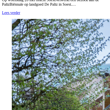
PaltzBiënnale op landgoed De Paltz in Soest.…
Lees verder