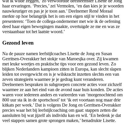
wat ik wilde zeggen,’ zo verwoordde deelneemster Lisette de Jong
haar ervaringen. ‘Precies,’ zei Vermolen, ‘en dan kies je je woorden
nauwkeuriger en pas je je toon aan.’ Deelnemer René Moraal
merkte op hoe belangrijk het is om een eigen stijl te vinden in het
presenteren: ‘Toen de collega-ondernemer met wie ik de oefening
deed haar eigen bewegingen maakte, overtuigde ze me en was ze
verstaanbaar tot het laatste woord.’
Gezond leven
Na de pauze namen leefstijlcoaches Lisette de Jong en Susan
Gerritsen-Overakker het stokje van Maroesjka over. Zij kwamen
met leuke weetjes en praktische tips voor een gezond leven. Zo
blijken Nederlanders kampioen zitten in Europa, kan slecht slapen
leiden tot overgewicht en is je wilskracht inzetten slechts een van
zeven strategieën waarmee je je gedrag kunt veranderen.
Deelnemers bespraken in subgroepen concrete acties voor zichzelf
waarmee ze aan het eind van de avond naar huis konden. De acties
waren voor iedereen anders en varieerden van ‘morgenochtend om
800 uur sta ik in de sportschool’ tot ‘ik eet voortaan nog maar drie
kitkats per week.’ Dat is volgens De Jong en Gerritsen-Overakker
precies waar het bij leefstijlcoaching om gaat: stappen zetten die
aansluiten bij wat jijzelf als individu kan en wil. ‘En bedenk je dat
veel stappen samen grote sprongen maken,’ benadrukte Lisette.