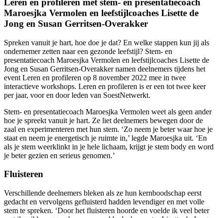
Leren en profileren met stem- en presentatiecoach
Maroesjka Vermolen en leefstijlcoaches Lisette de
Jong en Susan Gerritsen-Overakker
Spreken vanuit je hart, hoe doe je dat? En welke stappen kun jij als
ondernemer zetten naar een gezonde leefstijl? Stem- en
presentatiecoach Maroesjka Vermolen en leefstijlcoaches Lisette de
Jong en Susan Gerritsen-Overakker namen deelnemers tijdens het
event Leren en profileren op 8 november 2022 mee in twee
interactieve workshops. Leren en profileren is er een tot twee keer
per jaar, voor en door leden van SoestNetwerkt.
Stem- en presentatiecoach Maroesjka Vermolen weet als geen ander
hoe je spreekt vanuit je hart. Ze liet deelnemers bewegen door de
zaal en experimenteren met hun stem. ‘Zo neem je beter waar hoe je
staat en neem je energetisch je ruimte in,’ legde Maroesjka uit. ‘En
als je stem weerklinkt in je hele lichaam, krijgt je stem body en word
je beter gezien en serieus genomen.’
Fluisteren
Verschillende deelnemers bleken als ze hun kernboodschap eerst
gedacht en vervolgens gefluisterd hadden levendiger en met volle
stem te spreken. ‘Door het fluisteren hoorde en voelde ik veel beter