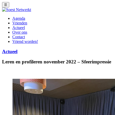
☰
Agenda
Vrienden
Actueel
Over ons
Contact
Vriend worden!
Actueel
Leren en profileren november 2022 – Sfeerimpressie