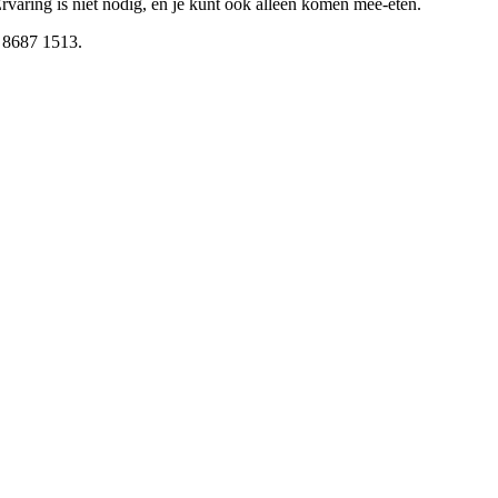
rvaring is niet nodig, en je kunt ook alleen komen mee-eten.
– 8687 1513.