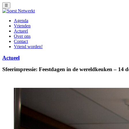
☰
Agenda
Vrienden
Actueel
Over ons
Contact
Vriend worden!
Actueel
Sfeerimpressie: Feestdagen in de wereldkeuken – 14 