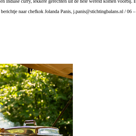
n Indiase curry, lekkere gerechten uit de hele wereld komen voorbij. E
erichtje naar chefkok Jolanda Panis, j.panis@stichtingbalans.nl / 06 