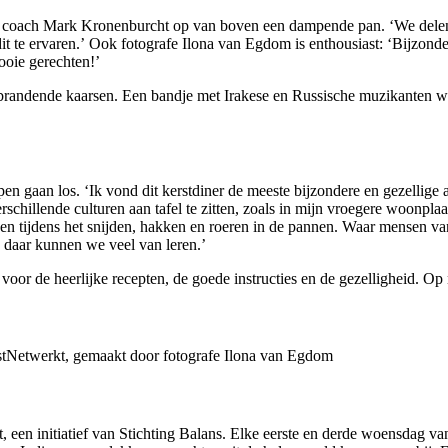
ess coach Mark Kronenburcht op van boven een dampende pan. ‘We delen i
it te ervaren.’ Ook fotografe Ilona van Egdom is enthousiast: ‘Bijzonde
ooie gerechten!’
 en brandende kaarsen. Een bandje met Irakese en Russische muzikanten w
n gaan los. ‘Ik vond dit kerstdiner de meeste bijzondere en gezellige a
chillende culturen aan tafel te zitten, zoals in mijn vroegere woonp
en tijdens het snijden, hakken en roeren in de pannen. Waar mensen va
, daar kunnen we veel van leren.’
or de heerlijke recepten, de goede instructies en de gezelligheid. Op
stNetwerkt, gemaakt door fotografe Ilona van Egdom
, een initiatief van Stichting Balans. Elke eerste en derde woensdag v