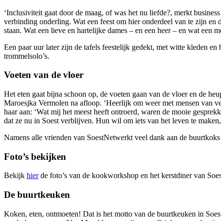
‘Inclusiviteit gaat door de maag, of was het nu liefde?, merkt busin
verbinding onderling. Wat een feest om hier onderdeel van te zijn en d
staan. Wat een lieve en hartelijke dames – en een heer – en wat een m
Een paar uur later zijn de tafels feestelijk gedekt, met witte kleden
trommelsolo’s.
Voeten van de vloer
Het eten gaat bijna schoon op, de voeten gaan van de vloer en de heupe
Maroesjka Vermolen na afloop. ‘Heerlijk om weer met mensen van vers
haar aan: ‘Wat mij het meest heeft ontroerd, waren de mooie gesprekk
dat ze nu in Soest verblijven. Hun wil om iets van het leven te maken
Namens alle vrienden van SoestNetwerkt veel dank aan de buurtkoks vo
Foto’s bekijken
Bekijk
hier
de foto’s van de kookworkshop en het kerstdiner van Soe
De buurtkeuken
Koken, eten, ontmoeten! Dat is het motto van de buurtkeuken in Soest