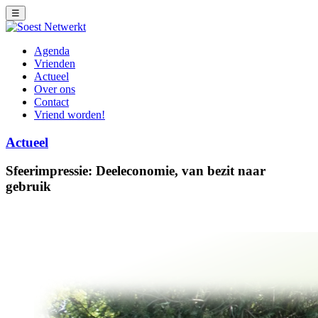
☰
Agenda
Vrienden
Actueel
Over ons
Contact
Vriend worden!
Actueel
Sfeerimpressie: Deeleconomie, van bezit naar
gebruik