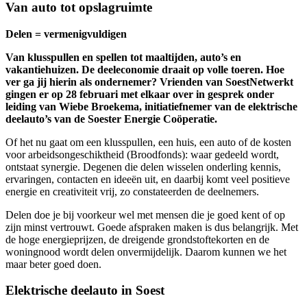
Van auto tot opslagruimte
Delen = vermenigvuldigen
Van klusspullen en spellen tot maaltijden, auto’s en
vakantiehuizen. De deeleconomie draait op volle toeren. Hoe
ver ga jij hierin als ondernemer? Vrienden van SoestNetwerkt
gingen er op 28 februari met elkaar over in gesprek onder
leiding van Wiebe Broekema, initiatiefnemer van de elektrische
deelauto’s van de Soester Energie Coöperatie.
Of het nu gaat om een klusspullen, een huis, een auto of de kosten
voor arbeidsongeschiktheid (Broodfonds): waar gedeeld wordt,
ontstaat synergie. Degenen die delen wisselen onderling kennis,
ervaringen, contacten en ideeën uit, en daarbij komt veel positieve
energie en creativiteit vrij, zo constateerden de deelnemers.
Delen doe je bij voorkeur wel met mensen die je goed kent of op
zijn minst vertrouwt. Goede afspraken maken is dus belangrijk. Met
de hoge energieprijzen, de dreigende grondstoftekorten en de
woningnood wordt delen onvermijdelijk. Daarom kunnen we het
maar beter goed doen.
Elektrische deelauto in Soest