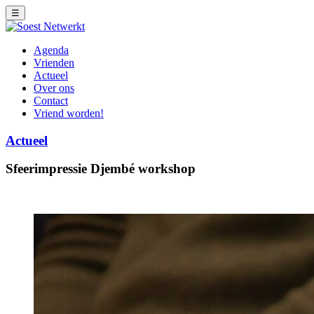
☰
Agenda
Vrienden
Actueel
Over ons
Contact
Vriend worden!
Actueel
Sfeerimpressie Djembé workshop