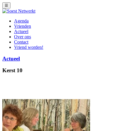
☰
Agenda
Vrienden
Actueel
Over ons
Contact
Vriend worden!
Actueel
Kerst 10