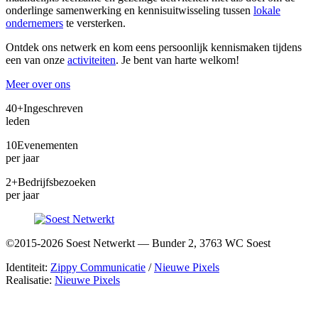
onderlinge samenwerking en kennisuitwisseling tussen
lokale
ondernemers
te versterken.
Ontdek ons netwerk en kom eens persoonlijk kennismaken tijdens
een van onze
activiteiten
. Je bent van harte welkom!
Meer over ons
40+
Ingeschreven
leden
10
Evenementen
per jaar
2+
Bedrijfsbezoeken
per jaar
©2015-2026 Soest Netwerkt — Bunder 2, 3763 WC Soest
Identiteit:
Zippy Communicatie
/
Nieuwe Pixels
Realisatie:
Nieuwe Pixels