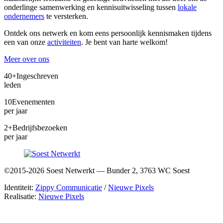
onderlinge samenwerking en kennisuitwisseling tussen
lokale
ondernemers
te versterken.
Ontdek ons netwerk en kom eens persoonlijk kennismaken tijdens
een van onze
activiteiten
. Je bent van harte welkom!
Meer over ons
40+
Ingeschreven
leden
10
Evenementen
per jaar
2+
Bedrijfsbezoeken
per jaar
©2015-2026 Soest Netwerkt — Bunder 2, 3763 WC Soest
Identiteit:
Zippy Communicatie
/
Nieuwe Pixels
Realisatie:
Nieuwe Pixels