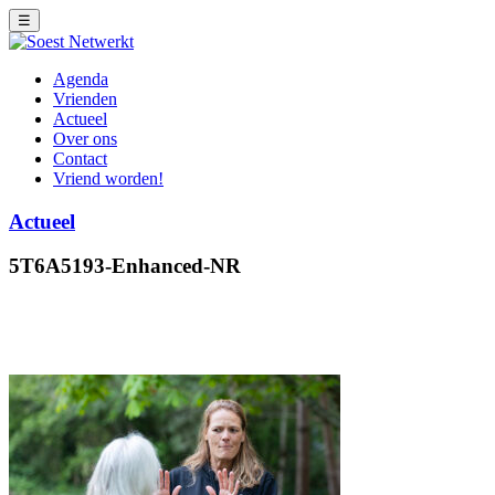
☰
Agenda
Vrienden
Actueel
Over ons
Contact
Vriend worden!
Actueel
5T6A5193-Enhanced-NR