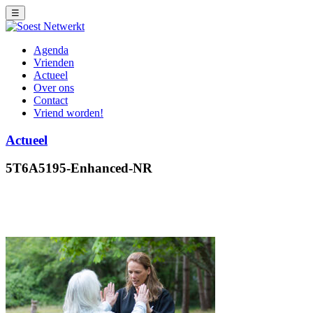
☰
Agenda
Vrienden
Actueel
Over ons
Contact
Vriend worden!
Actueel
5T6A5195-Enhanced-NR