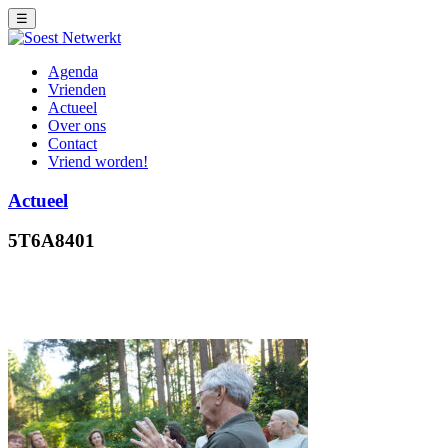
☰
Agenda
Vrienden
Actueel
Over ons
Contact
Vriend worden!
Actueel
5T6A8401