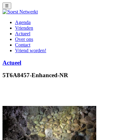
☰
Agenda
Vrienden
Actueel
Over ons
Contact
Vriend worden!
Actueel
5T6A8457-Enhanced-NR