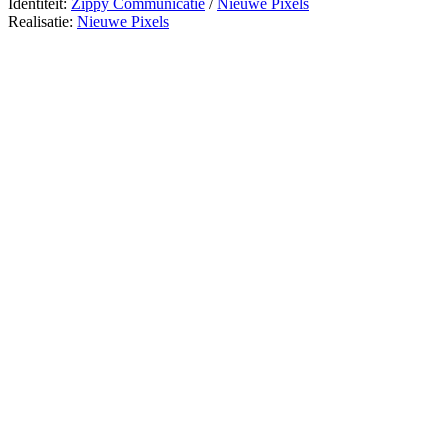
Identiteit:
Zippy Communicatie
/
Nieuwe Pixels
Realisatie:
Nieuwe Pixels