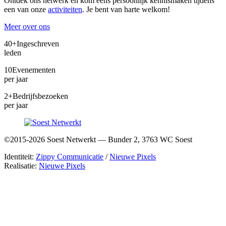
Ontdek ons netwerk en kom eens persoonlijk kennismaken tijdens
een van onze
activiteiten
. Je bent van harte welkom!
Meer over ons
40+
Ingeschreven
leden
10
Evenementen
per jaar
2+
Bedrijfsbezoeken
per jaar
©2015-2026 Soest Netwerkt — Bunder 2, 3763 WC Soest
Identiteit:
Zippy Communicatie
/
Nieuwe Pixels
Realisatie:
Nieuwe Pixels