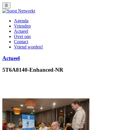
☰
Agenda
Vrienden
Actueel
Over ons
Contact
Vriend worden!
Actueel
5T6A8140-Enhanced-NR