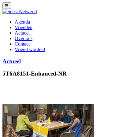
☰
Agenda
Vrienden
Actueel
Over ons
Contact
Vriend worden!
Actueel
5T6A8151-Enhanced-NR