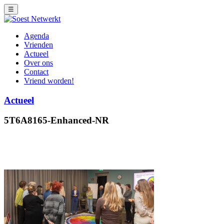
☰
Agenda
Vrienden
Actueel
Over ons
Contact
Vriend worden!
Actueel
5T6A8165-Enhanced-NR