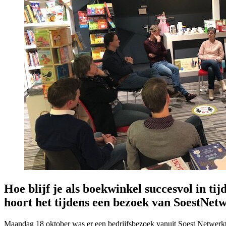
Hoe blijf je als boekwinkel succesvol in t
hoort het tijdens een bezoek van SoestNet
Maandag 18 oktober was er een bedrijfsbezoek vanuit Soest Netwerkt 