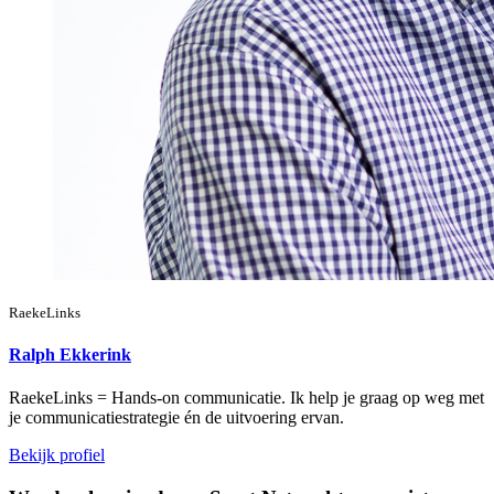
RaekeLinks
Ralph Ekkerink
RaekeLinks = Hands-on communicatie. Ik help je graag op weg met
je communicatiestrategie én de uitvoering ervan.
Bekijk profiel