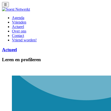
☰
Agenda
Vrienden
Actueel
Over ons
Contact
Vriend worden!
Actueel
Leren en profileren