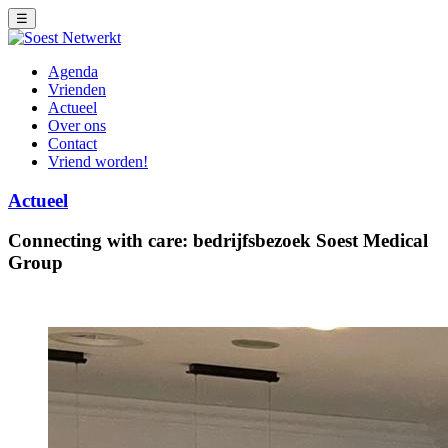
☰
Agenda
Vrienden
Actueel
Over ons
Contact
Vriend worden!
Actueel
Connecting with care: bedrijfsbezoek Soest Medical
Group