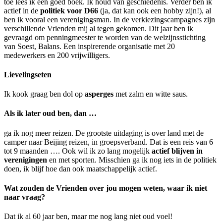
toe lees ik een goed boek. Ik houd van geschiedenis. Verder ben ik
actief in de
politiek voor D66
(ja, dat kan ook een hobby zijn!), al
ben ik vooral een verenigingsman. In de verkiezingscampagnes zijn
verschillende Vrienden mij al tegen gekomen. Dit jaar ben ik
gevraagd om penningmeester te worden van de welzijnsstichting
van Soest, Balans. Een inspirerende organisatie met 20
medewerkers en 200 vrijwilligers.
Lievelingseten
Ik kook graag ben dol op
asperges
met zalm en witte saus.
Als ik later oud ben, dan …
ga ik nog meer reizen. De grootste uitdaging is over land met de
camper naar Beijing reizen, in groepsverband. Dat is een reis van 6
tot 9 maanden …. Ook wil ik zo lang mogelijk
actief blijven in
verenigingen
en met sporten. Misschien ga ik nog iets in de politiek
doen, ik blijf hoe dan ook maatschappelijk actief.
Wat zouden de Vrienden over jou mogen weten, waar ik niet
naar vraag?
Dat ik al 60 jaar ben, maar me nog lang niet oud voel!