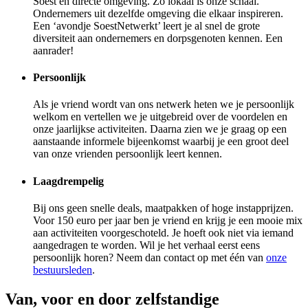
Soest en directe omgeving. Zo lokaal is onze schaal.
Ondernemers uit dezelfde omgeving die elkaar inspireren.
Een ‘avondje SoestNetwerkt’ leert je al snel de grote
diversiteit aan ondernemers en dorpsgenoten kennen. Een
aanrader!
Persoonlijk
Als je vriend wordt van ons netwerk heten we je persoonlijk
welkom en vertellen we je uitgebreid over de voordelen en
onze jaarlijkse activiteiten. Daarna zien we je graag op een
aanstaande informele bijeenkomst waarbij je een groot deel
van onze vrienden persoonlijk leert kennen.
Laagdrempelig
Bij ons geen snelle deals, maatpakken of hoge instapprijzen.
Voor 150 euro per jaar ben je vriend en krijg je een mooie mix
aan activiteiten voorgeschoteld. Je hoeft ook niet via iemand
aangedragen te worden. Wil je het verhaal eerst eens
persoonlijk horen? Neem dan contact op met één van
onze
bestuursleden
.
Van, voor en door zelfstandige