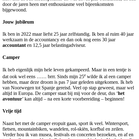
door de jaren heen met enthousiasme veel bijeenkomsten
bijgewoond.
Jouw jubileum
Ik ben in 2022 maar liefst 25 jaar zelfstandig. Ik ben al ruim 40 jaar
werkzaam in de accountancy en dan ook nog eens 30 jaar
accountant
en 12,5 jaar belastingadviseur.
Camper
Ik heb eigenlijk mijn hele leven gekampeerd. Maar in een tentje is
e
dat ook wel eens …… brrr. Sinds mijn 25
wilde ik al een camper
hebben, maar deze droom is pas 7 jaar geleden uitgekomen. Ik heb
van Noorwegen tot Spanje gereisd. Veel op stap geweest, maar wel
altijd in Europa. De camper staat bij mij voor de deur, dus ‘
het
avontuur
’ kan altijd – na een korte voorbereiding – beginnen!
Vrije tijd
Naast het met de camper eropuit gaan, sport ik veel. Wintersport,
fietsen, mountainbiken, wandelen, rol-skiën, korfbal en zeilen.
Verder hou ik van musea, festivals en concerten bezoeken, en af en