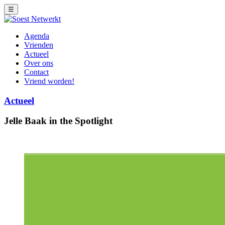
☰
Agenda
Vrienden
Actueel
Over ons
Contact
Vriend worden!
Actueel
Jelle Baak in the Spotlight