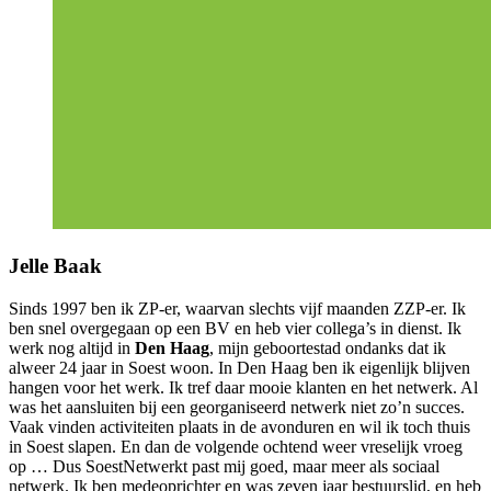
Jelle Baak
Sinds 1997 ben ik ZP-er, waarvan slechts vijf maanden ZZP-er. Ik
ben snel overgegaan op een BV en heb vier collega’s in dienst. Ik
werk nog altijd in
Den Haag
, mijn geboortestad ondanks dat ik
alweer 24 jaar in Soest woon. In Den Haag ben ik eigenlijk blijven
hangen voor het werk. Ik tref daar mooie klanten en het netwerk. Al
was het aansluiten bij een georganiseerd netwerk niet zo’n succes.
Vaak vinden activiteiten plaats in de avonduren en wil ik toch thuis
in Soest slapen. En dan de volgende ochtend weer vreselijk vroeg
op … Dus SoestNetwerkt past mij goed, maar meer als sociaal
netwerk. Ik ben medeoprichter en was zeven jaar bestuurslid, en heb