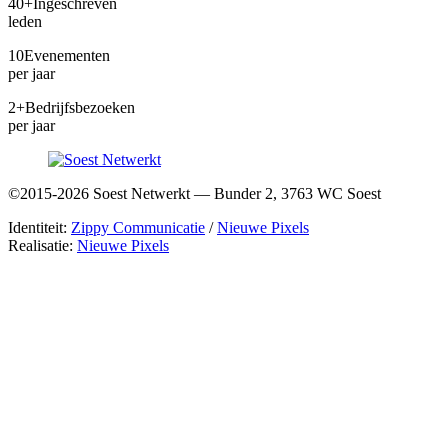
40+
Ingeschreven
leden
10
Evenementen
per jaar
2+
Bedrijfsbezoeken
per jaar
©2015-2026 Soest Netwerkt — Bunder 2, 3763 WC Soest
Identiteit:
Zippy Communicatie
/
Nieuwe Pixels
Realisatie:
Nieuwe Pixels