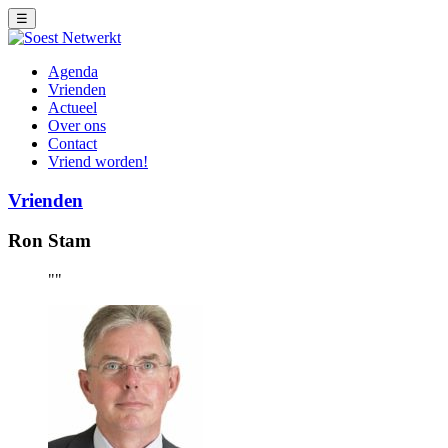
☰
Agenda
Vrienden
Actueel
Over ons
Contact
Vriend worden!
Vrienden
Ron Stam