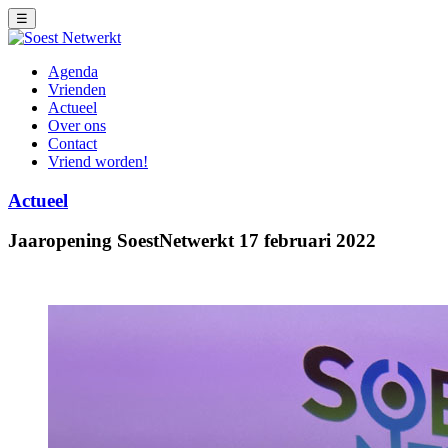
☰
Agenda
Vrienden
Actueel
Over ons
Contact
Vriend worden!
Actueel
Jaaropening SoestNetwerkt 17 februari 2022