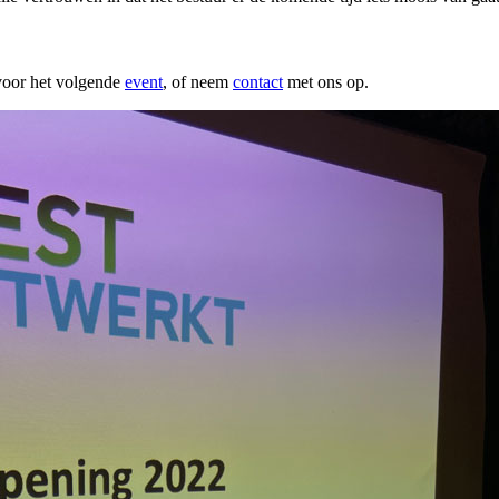
voor het volgende
event
, of neem
contact
met ons op.