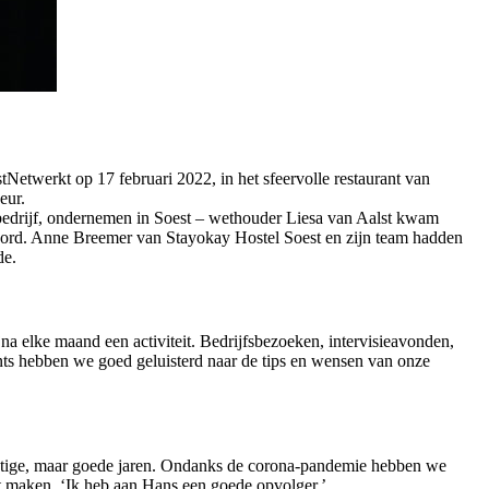
Netwerkt op 17 februari 2022, in het sfeervolle restaurant van
eur.
 bedrijf, ondernemen in Soest – wethouder Liesa van Aalst kwam
n bord. Anne Breemer van Stayokay Hostel Soest en zijn team hadden
de.
elke maand een activiteit. Bedrijfsbezoeken, intervisieavonden,
ents hebben we goed geluisterd naar de tips en wensen van onze
lastige, maar goede jaren. Ondanks de corona-pandemie hebben we
aat maken. ‘Ik heb aan Hans een goede opvolger.’