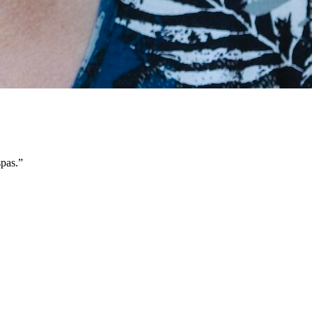
spas.”