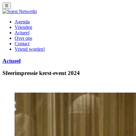
☰
Agenda
Vrienden
Actueel
Over ons
Contact
Vriend worden!
Actueel
Sfeerimpressie kerst-event 2024